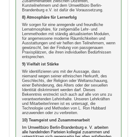
Zusammenarbeit zwischen Dozenten,
Kursteilnehmern und dem Umweltbüro Berlin-
Brandenburg e.V. ist dafür die Voraussetzung.
8) Atmosphäre für Lernerfolg
Wir sorgen für eine anregende und freundliche
Lernatmosphäre, für zeitgemäße Lehr- und
Lernmethoden mit ständig aktualisierten Modulen,
für angemessene moderne Räumlichkeiten und
Ausstattungen und wir helfen den Teilnehmern, wenn
gewünscht, bei der Findung von passgenauen
Praxisplätzen, die ihren individuellen Bedürfnissen
entsprechen.
9) Vielfalt ist Stärke
Wir identifizieren uns mit der Aussage, dass
niemand wegen seiner ethnischen Herkunft, des
Geschlechts, der Religion oder Weltanschauung,
einer Behinderung, des Alters oder der sexuellen
Identität diskriminiert werden darf. Dieses
Bekenntnis erstreckt sich auch auf alle von uns zu
verantwortenden Lehrinhalte. Unseren Lehrkräften
und Mitarbeiter/innen ist es untersagt, die
Technologie und Methoden von L. Ron Hubbard
anzuwenden oder zu verbreiten.
10) Teamgeist und Zusammenarbeit
Im Umweltbüro Berlin-Brandenburg e. V. arbeiten
alle handelnden Parteien kollegial zusammen und
unterstützen sich gegenseitig bei allen anfallenden