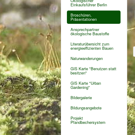
Ökologischer
Einkaufsführer Berlin
Broschüren,
Präsentationen
Ansprechpartner
ökologische Baustoffe
Literaturübersicht zum
energieeffizienten Bauen
Naturwanderungen
GIS Karte "Benutzen statt
besitzen"
GIS Karte "Urban
Gardening"
Bildergalerie
Bildungsangebote
Projekt
Pfandbechersystem