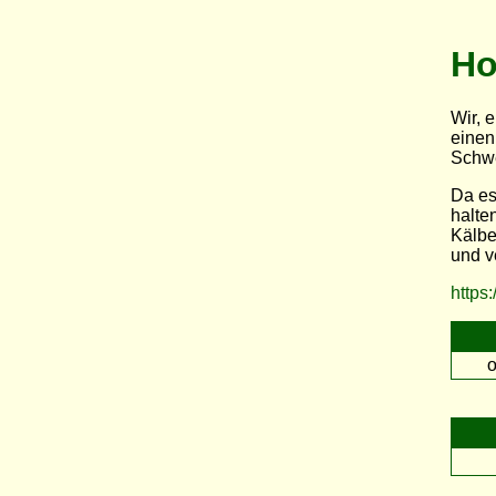
Ho
Wir, 
einen
Schwe
Da es
halte
Kälbe
und v
https:
o