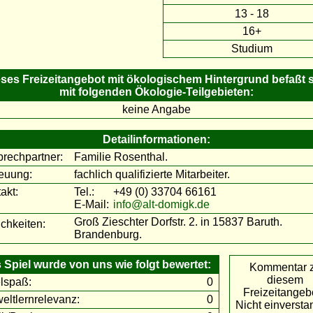
13 - 18
16+
Studium
ses Freizeitangebot mit ökologischem Hintergrund befaßt 
mit folgenden Ökologie-Teilgebieten:
keine Angabe
Detailinformationen:
rechpartner:
Familie Rosenthal.
euung:
fachlich qualifizierte Mitarbeiter.
akt:
Tel.:
+49 (0) 33704 66161
E-Mail:
info@alt-domigk.de
Groß Zieschter Dorfstr. 2. in 15837 Baruth.
ichkeiten:
Brandenburg.
 Spiel wurde von uns wie folgt bewertet:
Kommentar 
diesem
lspaß:
0
Freizeitangeb
ltlernrelevanz:
0
Nicht einverst