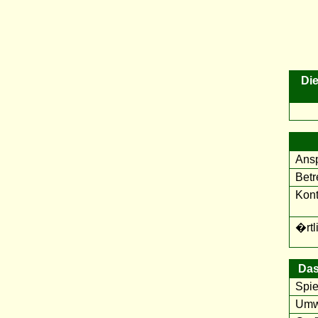
Die
Ansp
Betr
Kont
�rtl
Das
Spie
Umwe