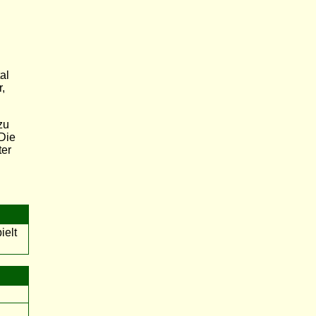
al
,
zu
 Die
ter
ielt