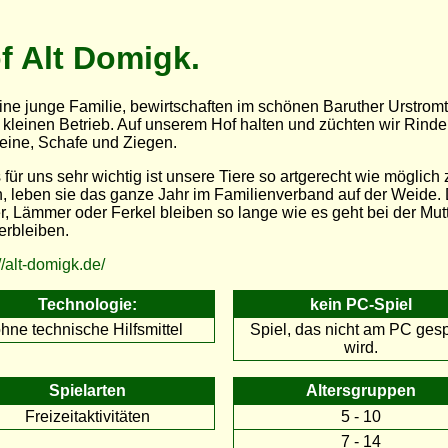
f Alt Domigk.
eine junge Familie, bewirtschaften im schönen Baruther Urstromt
 kleinen Betrieb. Auf unserem Hof halten und züchten wir Rinder
ine, Schafe und Ziegen.
 für uns sehr wichtig ist unsere Tiere so artgerecht wie möglich 
n, leben sie das ganze Jahr im Familienverband auf der Weide.
r, Lämmer oder Ferkel bleiben so lange wie es geht bei der Mut
erbleiben.
//alt-domigk.de/
Technologie:
kein PC-Spiel
hne technische Hilfsmittel
Spiel, das nicht am PC gesp
wird.
Spielarten
Altersgruppen
Freizeitaktivitäten
5 - 10
7 - 14