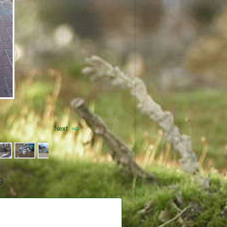
Next
9